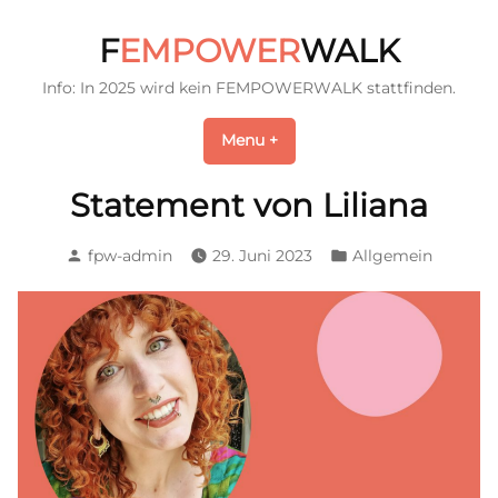
Skip
to
F
EMPOWER
WALK
content
Info: In 2025 wird kein FEMPOWERWALK stattfinden.
Menu
+
expanded
collapsed
Statement von Liliana
Posted
Posted
fpw-admin
29. Juni 2023
Allgemein
by
in