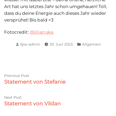
Art hat uns letztes Jahr schon umgehauen! Toll,
dass du deine Energie auch dieses Jahr wieder
versprühst! Bis bald <3
Fotocredit:
@lilian.ska
Posted
Posted
fpw-admin
29. Juni 2023
Allgemein
by
in
Beitragsnavigation
Previous
Previous Post
Statement von Stefanie
post:
Next
Next Post
Statement von Vildan
post: