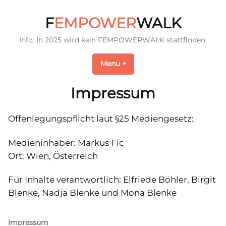
Skip
to
F
EMPOWER
WALK
content
Info: In 2025 wird kein FEMPOWERWALK stattfinden.
Menu
+
expanded
collapsed
Impressum
Offenlegungspflicht laut §25 Mediengesetz:
Medieninhaber: Markus Fic
Ort: Wien, Österreich
Für Inhalte verantwortlich: Elfriede Böhler, Birgit
Blenke, Nadja Blenke und Mona Blenke
Impressum