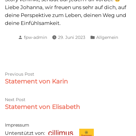
Liebe Johanna, wir freuen uns sehr auf dich, auf
deine Perspektive zum Leben, deinen Weg und
deine Einfühlsamkeit.
Posted
Posted
fpw-admin
29. Juni 2023
Allgemein
by
in
Beitragsnavigation
Previous
Previous Post
Statement von Karin
post:
Next
Next Post
Statement von Elisabeth
post:
Impressum
Unterstützt von: