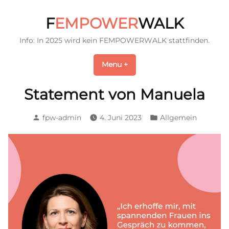
Skip
to
F
EMPOWER
WALK
content
Info: In 2025 wird kein FEMPOWERWALK stattfinden.
Menu
+
expanded
collapsed
Statement von Manuela
Posted
Posted
fpw-admin
4. Juni 2023
Allgemein
by
in