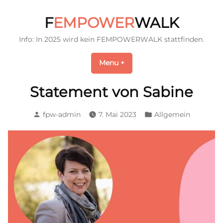
Skip
to
F
EMPOWER
WALK
content
Info: In 2025 wird kein FEMPOWERWALK stattfinden.
Menu
+
expanded
collapsed
Statement von Sabine
Posted
Posted
fpw-admin
7. Mai 2023
Allgemein
by
in