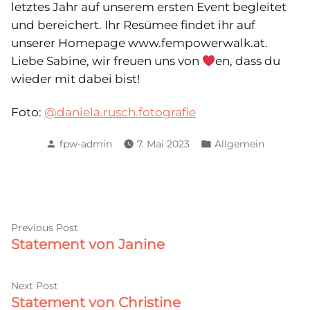
letztes Jahr auf unserem ersten Event begleitet
und bereichert. Ihr Resümee findet ihr auf
unserer Homepage www.fempowerwalk.at.
Liebe Sabine, wir freuen uns von
en, dass du
wieder mit dabei bist!
Foto:
@daniela.rusch.fotografie
Posted
Posted
fpw-admin
7. Mai 2023
Allgemein
by
in
Beitragsnavigation
Previous
Previous Post
Statement von Janine
post:
Next
Next Post
Statement von Christine
post: