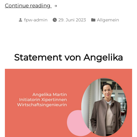
„Statement
Continue reading
von
Posted
Posted
fpw-admin
29. Juni 2023
Allgemein
Isabella“
by
in
Statement von Angelika