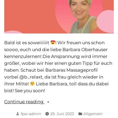
Bald ist es soweiiiiiit
! Wir freuen uns schon
soooo, euch und die liebe Barbara Oberhauser
kennenzulernen! Die Anspannung wird immer
größer, wobei wir hier einen guten Tipp für euch
haben: Schaut bei Barbaras Massageprofil
vorbei @b_relaxt, da ist frau gleich wieder in
ihrer Mitte!
Liebe Barbara, toll dass du dabei
bist! See you soon!
„Statement
Continue reading
von
Posted
Posted
fpw-admin
29. Juni 2023
Allgemein
Barbara“