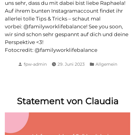
uns sehr, dass du mit dabei bist liebe Raphaela!
Auf ihrem bunten Instagramaccount findet ihr
allerlei tolle Tips & Tricks – schaut mal
vorbei: @familyworklifebalance! See you soon,
wir sind schon sehr gespannt auf dich und deine
Perspektive <3!
Fotocredit: @familyworklifebalance
Posted
Posted
fpw-admin
29. Juni 2023
Allgemein
by
in
Statement von Claudia