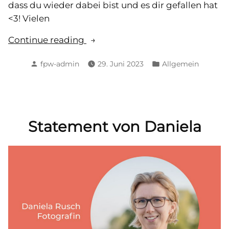
dass du wieder dabei bist und es dir gefallen hat
<3! Vielen
„Statement
Continue reading
von
Posted
Posted
fpw-admin
29. Juni 2023
Allgemein
Brigitta“
by
in
Statement von Daniela