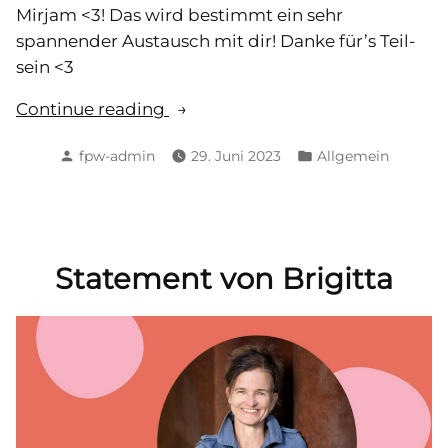
Mirjam <3! Das wird bestimmt ein sehr
spannender Austausch mit dir! Danke für’s Teil-
sein <3
„Statement
Continue reading
von
Posted
Posted
fpw-admin
29. Juni 2023
Allgemein
Mirjam“
by
in
Statement von Brigitta