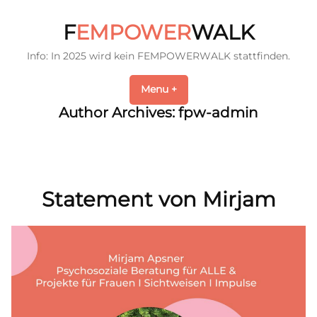
Skip
to
F
EMPOWER
WALK
content
Info: In 2025 wird kein FEMPOWERWALK stattfinden.
Menu
+
expanded
collapsed
Author Archives:
fpw-admin
Statement von Mirjam