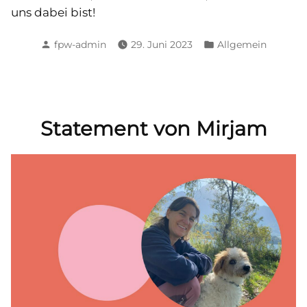
uns dabei bist!
Posted
Posted
fpw-admin
29. Juni 2023
Allgemein
by
in
Statement von Mirjam