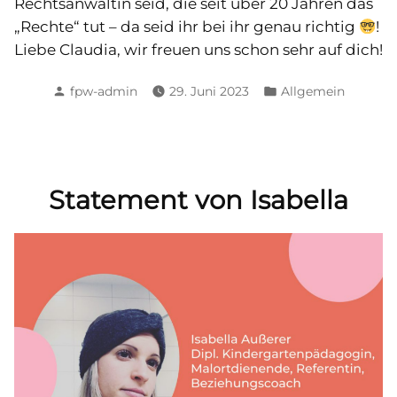
Rechtsanwältin seid, die seit über 20 Jahren das
„Rechte“ tut – da seid ihr bei ihr genau richtig
!
Liebe Claudia, wir freuen uns schon sehr auf dich!
Posted
Posted
fpw-admin
29. Juni 2023
Allgemein
by
in
Statement von Isabella